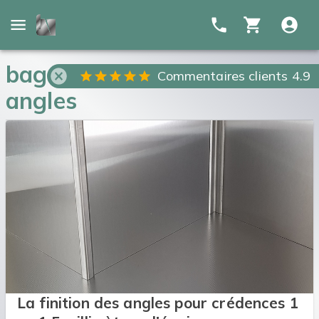
baguettes de finition des
Commentaires clients 4.9
angles
La finition des angles pour crédences 1