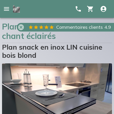
Plan Snack en inox lin et
Commentaires clients 4.9
chant éclairés
Plan snack en inox LIN cuisine
bois blond