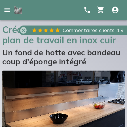
Crédence en inox brossé et
Commentaires clients 4.9
plan de travail en inox cuir
Un fond de hotte avec bandeau
coup d'éponge intégré