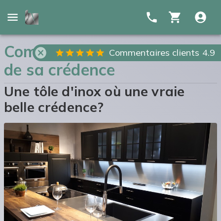
Comment choisir l'épaisseur
Commentaires clients 4.9
de sa crédence
Une tôle d'inox où une vraie
belle crédence?