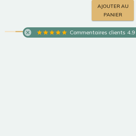
AJOUTER AU
PANIER
Crédence sur mesure
Commentaires clients 4.9
rectangulaire “MENUETTO”
Je mesure… Je commande… Je colle ! c'est facile !